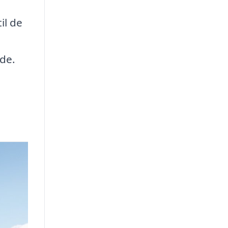
il de
de.